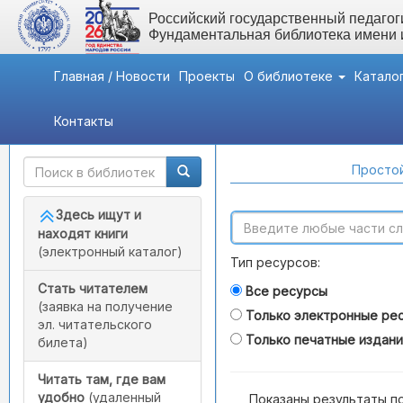
Российский государственный педагоги
Фундаментальная библиотека имени
Главная / Новости
Проекты
О библиотеке
Катало
Контакты
Быстрый доступ
Поиск по каталогам
Простой
Здесь ищут и
находят книги
(электронный каталог)
Тип ресурсов:
Стать читателем
Все ресурсы
(заявка на получение
Только электронные ре
эл. читательского
Только печатные издан
билета)
Читать там, где вам
удобно
(удаленный
Показаны результаты п