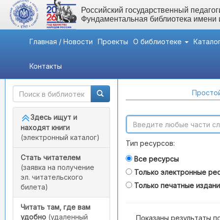
Российский государственный педагоги
Фундаментальная библиотека имени
Главная / Новости
Проекты
О библиотеке
Катало
Контакты
Быстрый доступ
Поиск по каталогам
Простой
Здесь ищут и
находят книги
(электронный каталог)
Тип ресурсов:
Стать читателем
Все ресурсы
(заявка на получение
Только электронные ре
эл. читательского
Только печатные издан
билета)
Читать там, где вам
удобно
(удаленный
Показаны результаты п