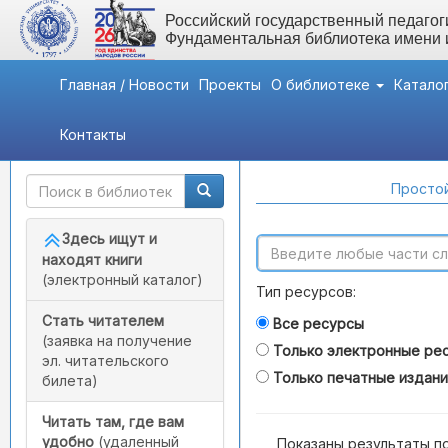
Российский государственный педагоги
Фундаментальная библиотека имени
Главная / Новости
Проекты
О библиотеке
Катало
Контакты
Быстрый доступ
Поиск по каталогам
Простой
Здесь ищут и
находят книги
(электронный каталог)
Тип ресурсов:
Стать читателем
Все ресурсы
(заявка на получение
Только электронные ре
эл. читательского
Только печатные издан
билета)
Читать там, где вам
удобно
(удаленный
Показаны результаты п