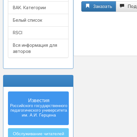
Заказать
Под
ВАК. Категории
Белый список
RSCI
Вся информация для
авторов
Известия
Izvestia:
Российского государственного
Herzen University
педагогического университета
Journal of
Humanities & Sciences
им. А.И. Герцена
Обслуживание читателей