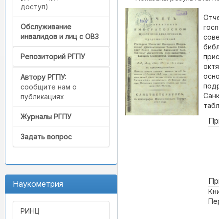
доступ)
Отче
Обслуживание
гос
инвалидов и лиц с ОВЗ
сов
библ
прис
Репозиторий РГПУ
октя
осно
Автору РГПУ:
подр
сообщите нам о
Санк
публикациях
табл
Журналы РГПУ
Пр
Задать вопрос
Пр
Наукометрия
Кн
Пе
РИНЦ