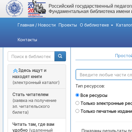
Российский государственный педагоги
Фундаментальная библиотека имени
Главная / Новости
Проекты
О библиотеке
Катало
Контакты
Быстрый доступ
Поиск по каталогам
Простой
Здесь ищут и
находят книги
(электронный каталог)
Тип ресурсов:
Стать читателем
Все ресурсы
(заявка на получение
Только электронные ре
эл. читательского
Только печатные издан
билета)
Читать там, где вам
удобно
(удаленный
Показаны результаты п