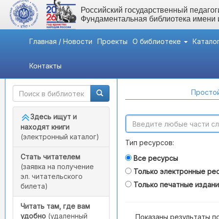
Российский государственный педагоги
Фундаментальная библиотека имени
Главная / Новости
Проекты
О библиотеке
Катало
Контакты
Быстрый доступ
Поиск по каталогам
Простой
Здесь ищут и
находят книги
(электронный каталог)
Тип ресурсов:
Стать читателем
Все ресурсы
(заявка на получение
Только электронные ре
эл. читательского
Только печатные издан
билета)
Читать там, где вам
удобно
(удаленный
Показаны результаты п