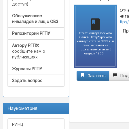
доступ)
Отче
Обслуживание
чита
инвалидов и лиц с ОВЗ
ftp:
Пр
Репозиторий РГПУ
Отчет Императорского
Санкт-Петербургского
Университета за 1899 г. и
Автору РГПУ:
речь, читанная на
торжественном акте 8
сообщите нам о
февраля 1900 г.
публикациях
Журналы РГПУ
Заказать
Под
Задать вопрос
Наукометрия
РИНЦ