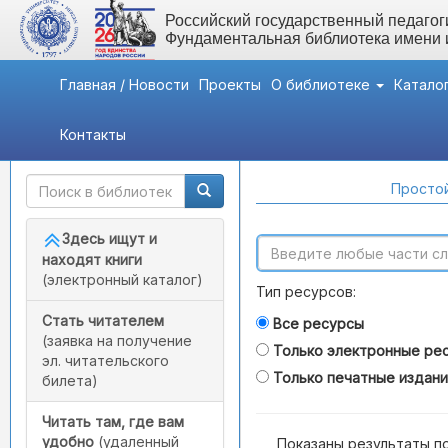
Российский государственный педагоги
Фундаментальная библиотека имени
Главная / Новости
Проекты
О библиотеке
Катало
Контакты
Быстрый доступ
Поиск по каталогам
Простой
Здесь ищут и
находят книги
(электронный каталог)
Тип ресурсов:
Стать читателем
Все ресурсы
(заявка на получение
Только электронные ре
эл. читательского
Только печатные издан
билета)
Читать там, где вам
удобно
(удаленный
Показаны результаты п