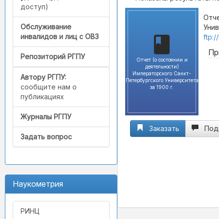
доступ)
Отче
Обслуживание
Унив
инвалидов и лиц с ОВЗ
ftp:
Пр
Репозиторий РГПУ
Отчет (о состоянии и
деятельности)
Императорского Санкт-
Автору РГПУ:
Петербургского Университета
сообщите нам о
за 1900 г.
публикациях
Журналы РГПУ
Заказать
Под
Задать вопрос
Наукометрия
РИНЦ