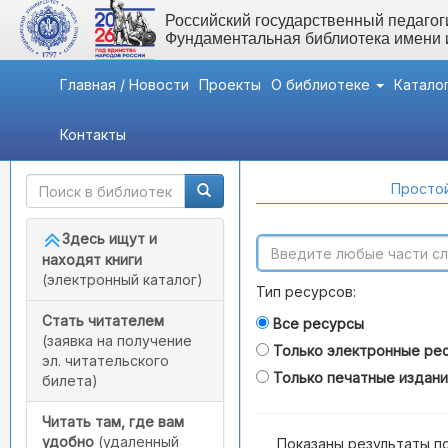
Российский государственный педагоги
Фундаментальная библиотека имени
Главная / Новости
Проекты
О библиотеке
Катало
Контакты
Быстрый доступ
Поиск по каталогам
Простой
Здесь ищут и
находят книги
(электронный каталог)
Тип ресурсов:
Стать читателем
Все ресурсы
(заявка на получение
Только электронные ре
эл. читательского
Только печатные издан
билета)
Читать там, где вам
удобно
(удаленный
Показаны результаты п