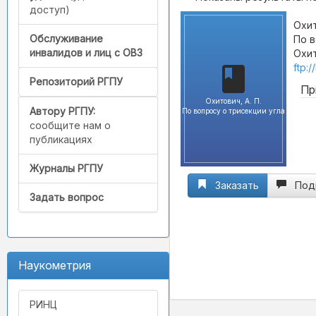
доступ)
Охит
Обслуживание
По в
инвалидов и лиц с ОВЗ
Охит
ftp:
Репозиторий РГПУ
Пр
Охитович, А. П.
Автору РГПУ:
По вопросу о трисекции угла
сообщите нам о
публикациях
Журналы РГПУ
Заказать
Под
Задать вопрос
Наукометрия
РИНЦ