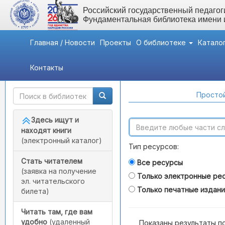
Российский государственный педагоги
Фундаментальная библиотека имени
Главная / Новости
Проекты
О библиотеке
Катало
Контакты
Быстрый доступ
Поиск по каталогам
Простой
Здесь ищут и
находят книги
(электронный каталог)
Тип ресурсов:
Стать читателем
Все ресурсы
(заявка на получение
Только электронные ре
эл. читательского
Только печатные издан
билета)
Читать там, где вам
удобно
(удаленный
Показаны результаты п