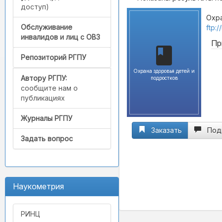
доступ)
Охра
Обслуживание
ftp:
инвалидов и лиц с ОВЗ
Пр
Репозиторий РГПУ
Охрана здоровья детей и
Автору РГПУ:
подростков
сообщите нам о
публикациях
Журналы РГПУ
Заказать
Под
Задать вопрос
Наукометрия
РИНЦ