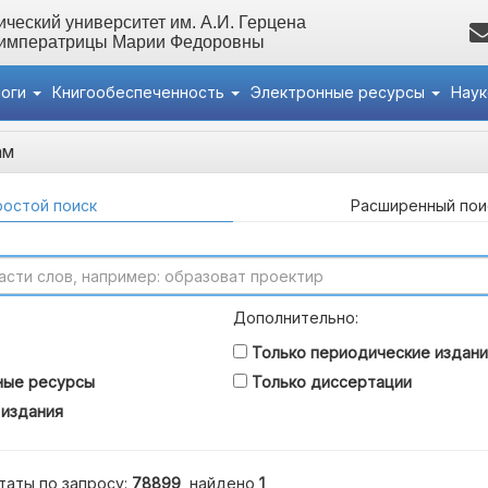
ческий университет им. А.И. Герцена
 императрицы Марии Федоровны
логи
Книгообеспеченность
Электронные ресурсы
Нау
ам
остой поиск
Расширенный пои
Дополнительно:
Только периодические издани
ные ресурсы
Только диссертации
 издания
таты по запросу:
78899
, найдено
1