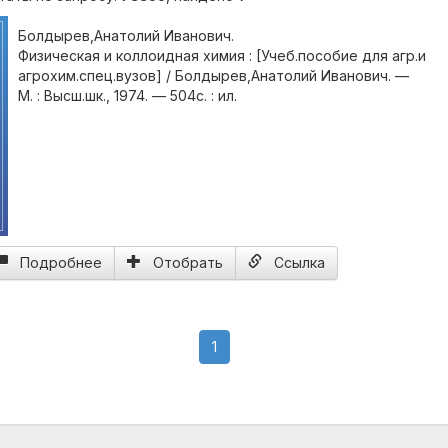
Болдырев,Анатолий Иванович.
Физическая и коллоидная химия : [Учеб.пособие для агр.и
агрохим.спец.вузов] / Болдырев,Анатолий Иванович. —
М. : Высш.шк., 1974. — 504с. : ил.
Подробнее
Отобрать
Ссылка
(current)
1