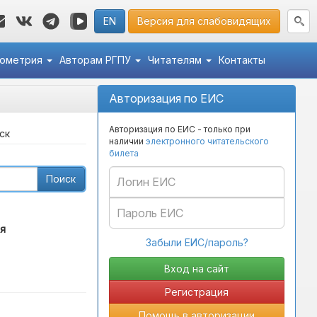
EN
Версия для слабовидящих
кометрия
Авторам РГПУ
Читателям
Контакты
Авторизация по ЕИС
Авторизация по ЕИС - только при
ск
наличии
электронного читательского
билета
Поиск
я
Забыли ЕИС/пароль?
Регистрация
Помощь в авторизации