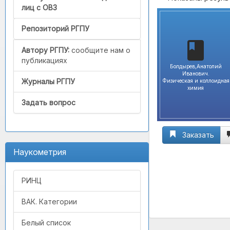
лиц с ОВЗ
Репозиторий РГПУ
Автору РГПУ:
сообщите нам о
публикациях
Болдырев,Анатолий
Иванович.
Журналы РГПУ
Физическая и коллоидная
химия
Задать вопрос
Заказать
Наукометрия
РИНЦ
ВАК. Категории
Белый список