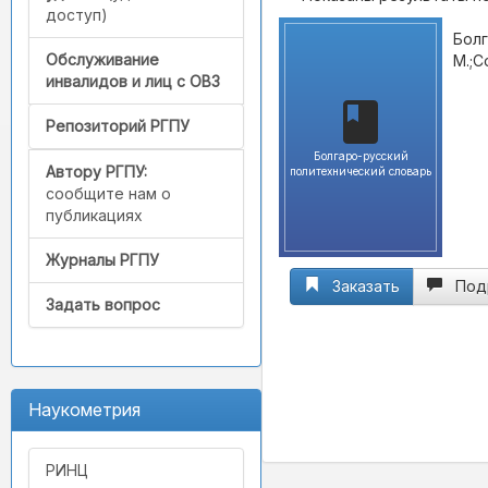
доступ)
Болг
Обслуживание
М.;С
инвалидов и лиц с ОВЗ
Репозиторий РГПУ
Болгаро-русский
Автору РГПУ:
политехнический словарь
сообщите нам о
публикациях
Журналы РГПУ
Заказать
Под
Задать вопрос
Наукометрия
РИНЦ