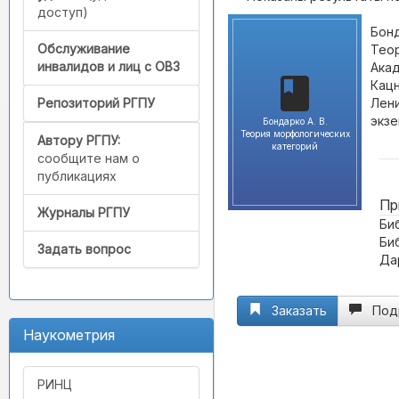
доступ)
Бонд
Обслуживание
Теор
инвалидов и лиц с ОВЗ
Акад
Кац
Лени
Репозиторий РГПУ
экзе
Бондарко А. В.
Теория морфологических
Автору РГПУ:
категорий
сообщите нам о
публикациях
Пр
Журналы РГПУ
Биб
Би
Задать вопрос
Дар
Заказать
Под
Наукометрия
РИНЦ