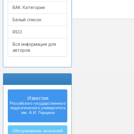
ВАК. Категории
Белый список
RSCI
Вся информация для
авторов
Известия
Izvestia:
Российского государственного
Herzen University
педагогического университета
Journal of
Humanities & Sciences
им. А.И. Герцена
Обслуживание читателей