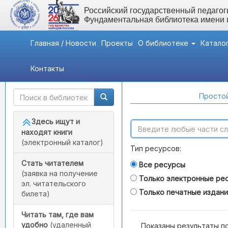
Российский государственный педагоги
Фундаментальная библиотека имени
Главная / Новости
Проекты
О библиотеке
Катало
Контакты
Быстрый доступ
Поиск по каталогам
Простой
Здесь ищут и
находят книги
(электронный каталог)
Тип ресурсов:
Стать читателем
Все ресурсы
(заявка на получение
Только электронные ре
эл. читательского
Только печатные издан
билета)
Читать там, где вам
удобно
(удаленный
Показаны результаты п