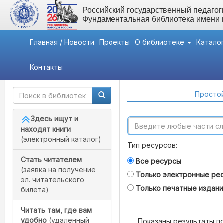
Российский государственный педагоги
Фундаментальная библиотека имени
Главная / Новости
Проекты
О библиотеке
Катало
Контакты
Быстрый доступ
Поиск по каталогам
Простой
Здесь ищут и
находят книги
(электронный каталог)
Тип ресурсов:
Стать читателем
Все ресурсы
(заявка на получение
Только электронные ре
эл. читательского
Только печатные издан
билета)
Читать там, где вам
удобно
(удаленный
Показаны результаты п