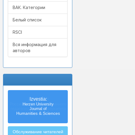
ВАК. Категории
Белый список
RSCI
Вся информация для
авторов
Izvestia:
Herzen University
Journal of
Humanities & Sciences
Обслуживание читателей