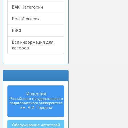
ВАК. Категории
Белый список
RSCI
Вся информация для
авторов
Izvestia:
Herzen University
Journal of
Humanities & Sciences
Обслуживание читателей