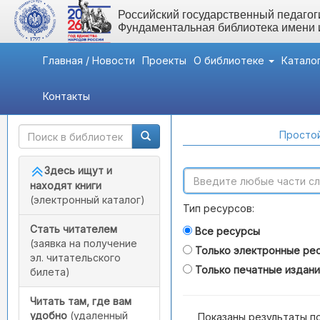
Российский государственный педагоги
Фундаментальная библиотека имени
Главная / Новости
Проекты
О библиотеке
Катало
Контакты
Быстрый доступ
Поиск по каталогам
Простой
Здесь ищут и
находят книги
(электронный каталог)
Тип ресурсов:
Стать читателем
Все ресурсы
(заявка на получение
Только электронные ре
эл. читательского
Только печатные издан
билета)
Читать там, где вам
удобно
(удаленный
Показаны результаты п