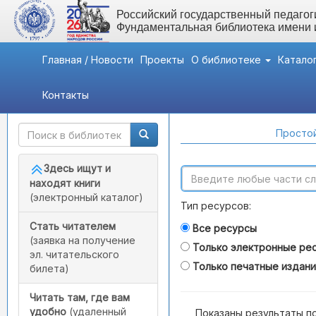
Российский государственный педагоги
Фундаментальная библиотека имени
Главная / Новости
Проекты
О библиотеке
Катало
Контакты
Быстрый доступ
Поиск по каталогам
Простой
Здесь ищут и
находят книги
(электронный каталог)
Тип ресурсов:
Стать читателем
Все ресурсы
(заявка на получение
Только электронные ре
эл. читательского
Только печатные издан
билета)
Читать там, где вам
удобно
(удаленный
Показаны результаты п