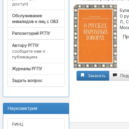
доступ)
Була
Обслуживание
О ру
инвалидов и лиц с ОВЗ
Л., 
Моск
Репозиторий РГПУ
Пр
Автору РГПУ:
сообщите нам о
публикациях
Журналы РГПУ
Заказать
Под
Задать вопрос
Наукометрия
РИНЦ