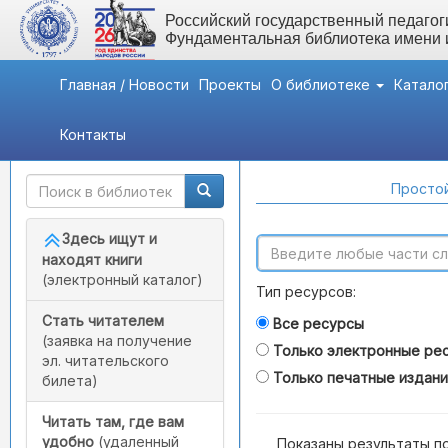
Российский государственный педагоги
Фундаментальная библиотека имени
Главная / Новости
Проекты
О библиотеке
Катало
Контакты
Быстрый доступ
Поиск по каталогам
Простой
Здесь ищут и
находят книги
(электронный каталог)
Тип ресурсов:
Стать читателем
Все ресурсы
(заявка на получение
Только электронные ре
эл. читательского
Только печатные издан
билета)
Читать там, где вам
удобно
(удаленный
Показаны результаты п