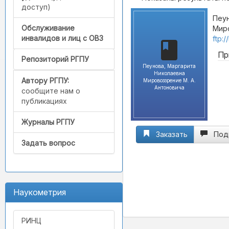
доступ)
Пеун
Обслуживание
Миро
инвалидов и лиц с ОВЗ
ftp:
Пр
Репозиторий РГПУ
Пеунова, Маргарита
Николаевна
Автору РГПУ:
Мировоззрение М. А.
Антоновича
сообщите нам о
публикациях
Журналы РГПУ
Заказать
Под
Задать вопрос
Наукометрия
РИНЦ