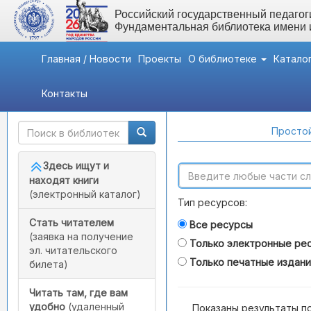
Российский государственный педагоги
Фундаментальная библиотека имени
Главная / Новости
Проекты
О библиотеке
Катало
Контакты
Быстрый доступ
Поиск по каталогам
Простой
Здесь ищут и
находят книги
(электронный каталог)
Тип ресурсов:
Стать читателем
Все ресурсы
(заявка на получение
Только электронные ре
эл. читательского
Только печатные издан
билета)
Читать там, где вам
удобно
(удаленный
Показаны результаты п