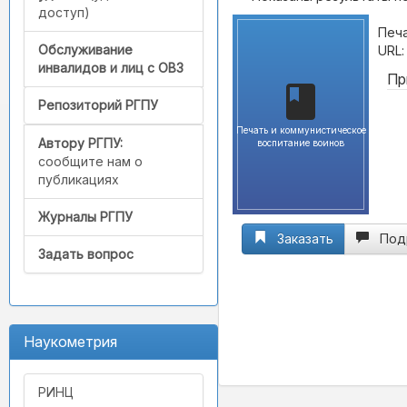
доступ)
Печа
Обслуживание
URL
инвалидов и лиц с ОВЗ
Пр
Репозиторий РГПУ
Печать и коммунистическое
Автору РГПУ:
воспитание воинов
сообщите нам о
публикациях
Журналы РГПУ
Заказать
Под
Задать вопрос
Наукометрия
РИНЦ