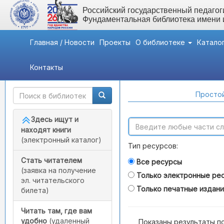
Российский государственный педагоги
Фундаментальная библиотека имени
Главная / Новости
Проекты
О библиотеке
Катало
Контакты
Быстрый доступ
Поиск по каталогам
Простой
Здесь ищут и
находят книги
(электронный каталог)
Тип ресурсов:
Стать читателем
Все ресурсы
(заявка на получение
Только электронные ре
эл. читательского
Только печатные издан
билета)
Читать там, где вам
удобно
(удаленный
Показаны результаты п