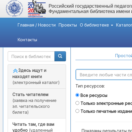
Российский государственный педагоги
Фундаментальная библиотека имени
Главная / Новости
Проекты
О библиотеке
Катало
Контакты
Быстрый доступ
Поиск по каталогам
Простой
Здесь ищут и
находят книги
(электронный каталог)
Тип ресурсов:
Стать читателем
Все ресурсы
(заявка на получение
Только электронные ре
эл. читательского
Только печатные издан
билета)
Читать там, где вам
удобно
(удаленный
Показаны результаты п