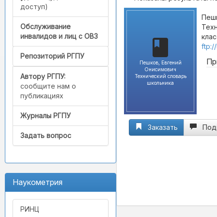
доступ)
Пешк
Обслуживание
Техн
инвалидов и лиц с ОВЗ
клас
ftp:
Репозиторий РГПУ
Пр
Пешков, Евгений
Онисимович
Автору РГПУ:
Технический словарь
школьника
сообщите нам о
публикациях
Журналы РГПУ
Заказать
Под
Задать вопрос
Наукометрия
РИНЦ