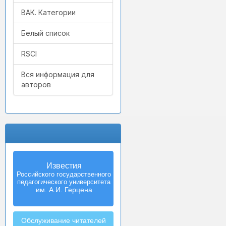
ВАК. Категории
Белый список
RSCI
Вся информация для
авторов
Известия
Izvestia:
Российского государственного
Herzen University
педагогического университета
Journal of
Humanities & Sciences
им. А.И. Герцена
Обслуживание читателей