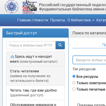
Российский государственный педагоги
Фундаментальная библиотека имени
Главная / Новости
Проекты
О библиотеке
Ката
Быстрый доступ
Поиск по каталог
Пр
Здесь ищут и находят
книги
(электронный каталог)
Тип ресурсов:
Стать читателем
(заявка на получение эл.
Все ресурсы
читательского билета)
Только электрон
Только печатные
Читать там, где вам удобно
(удаленный доступ)
Обслуживание инвалидов и
Показаны резуль