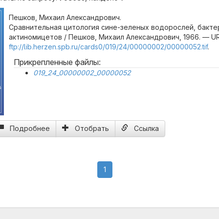
Пешков, Михаил Александрович.
Сравнительная цитология сине-зеленых водорослей, бакте
актиномицетов / Пешков, Михаил Александрович, 1966. — UR
ftp://lib.herzen.spb.ru/cards0/019/24/00000002/00000052.tif
.
Прикрепленные файлы:
019_24_00000002_00000052
в
Подробнее
Отобрать
Ссылка
(current)
1