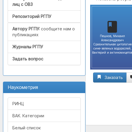
лиц с ОВЗ
Репозиторий РГПУ
Автору РГПУ:
сообщите нам о
публикациях
Пешков, Михаил
Александрович
Сравнительная цитология
Журналы РГПУ
сине-зеленых водорослей,
бактерий и актиномицето
Задать вопрос
Заказать
Наукометрия
РИНЦ
ВАК. Категории
Белый список