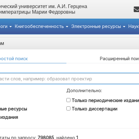
ческий университет им. А.И. Герцена
 императрицы Марии Федоровны
логи
Книгообеспеченность
Электронные ресурсы
Нау
ам
остой поиск
Расширенный пои
Дополнительно:
Только периодические издани
ные ресурсы
Только диссертации
 издания
таты по запросу:
798085
, найдено
1