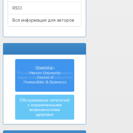
RSCI
Вся информация для авторов
Izvestia:
Herzen University
Journal of
Humanities & Sciences
Обслуживание читателей
с ограниченными
возможностями
здоровья