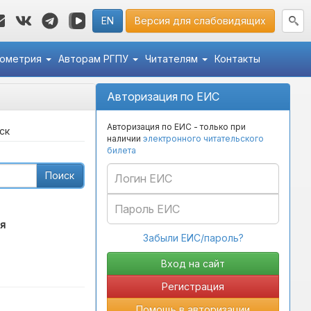
EN
Версия для слабовидящих
кометрия
Авторам РГПУ
Читателям
Контакты
Авторизация по ЕИС
Авторизация по ЕИС - только при
ск
наличии
электронного читательского
билета
Поиск
я
Забыли ЕИС/пароль?
Регистрация
Помощь в авторизации