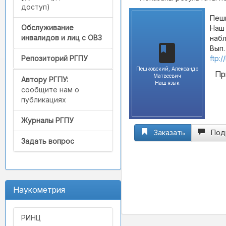
доступ)
Пешк
Обслуживание
Наш 
инвалидов и лиц с ОВЗ
набл
Вып.
ftp:
Репозиторий РГПУ
Пешковский, Александр
Пр
Матвеевич
Автору РГПУ:
Наш язык
сообщите нам о
публикациях
Журналы РГПУ
Заказать
Под
Задать вопрос
Наукометрия
РИНЦ