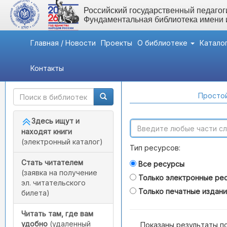
Российский государственный педагоги
Фундаментальная библиотека имени
Главная / Новости
Проекты
О библиотеке
Катало
Контакты
Быстрый доступ
Поиск по каталогам
Простой
Здесь ищут и
находят книги
(электронный каталог)
Тип ресурсов:
Стать читателем
Все ресурсы
(заявка на получение
Только электронные ре
эл. читательского
Только печатные издан
билета)
Читать там, где вам
удобно
(удаленный
Показаны результаты п