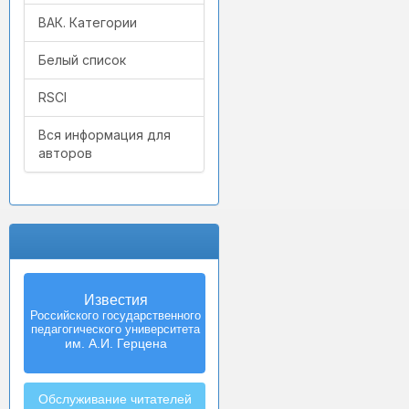
ВАК. Категории
Белый список
RSCI
Вся информация для
авторов
Известия
Izvestia:
Российского государственного
Herzen University
педагогического университета
Journal of
Humanities & Sciences
им. А.И. Герцена
Обслуживание читателей