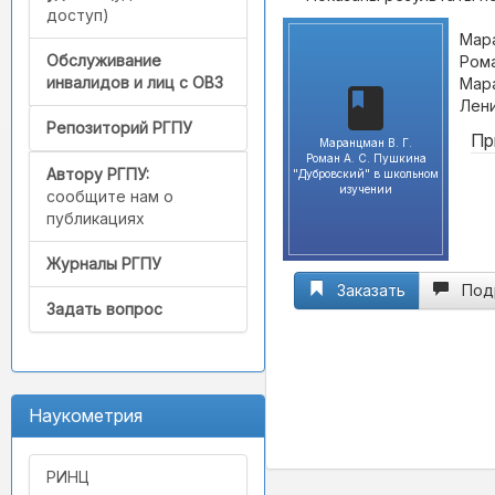
доступ)
Мара
Обслуживание
Рома
инвалидов и лиц с ОВЗ
Мара
Лени
Репозиторий РГПУ
Пр
Маранцман В. Г.
Роман А. С. Пушкина
Автору РГПУ:
"Дубровский" в школьном
изучении
сообщите нам о
публикациях
Журналы РГПУ
Заказать
Под
Задать вопрос
Наукометрия
РИНЦ