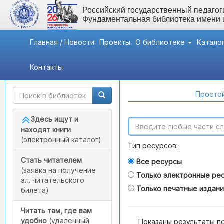
Российский государственный педагоги
Фундаментальная библиотека имени
Главная / Новости
Проекты
О библиотеке
Катало
Контакты
Быстрый доступ
Поиск по каталогам
Простой
Здесь ищут и
находят книги
(электронный каталог)
Тип ресурсов:
Стать читателем
Все ресурсы
(заявка на получение
Только электронные ре
эл. читательского
Только печатные издан
билета)
Читать там, где вам
удобно
(удаленный
Показаны результаты п