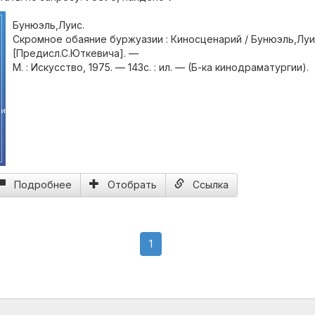
Бунюэль,Луис.
Скромное обаяние буржуазии : Киносценарий / Бунюэль,Луис
[Предисл.С.Юткевича]. —
М. : Искусство, 1975. — 143с. : ил. — (Б-ка кинодраматургии).
ии
Подробнее
Отобрать
Ссылка
(current)
1