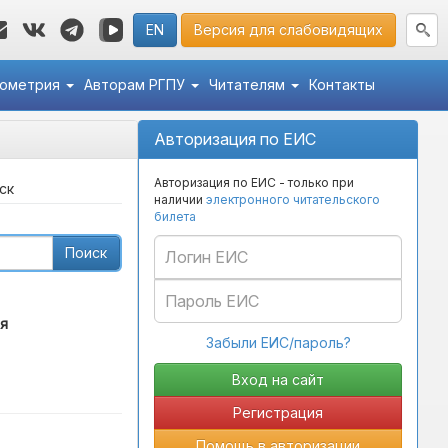
EN
Версия для слабовидящих
кометрия
Авторам РГПУ
Читателям
Контакты
Авторизация по ЕИС
Авторизация по ЕИС - только при
ск
наличии
электронного читательского
билета
Поиск
я
Забыли ЕИС/пароль?
Регистрация
Помощь в авторизации