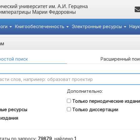
ческий университет им. А.И. Герцена
 императрицы Марии Федоровны
логи
Книгообеспеченность
Электронные ресурсы
Нау
ам
остой поиск
Расширенный пои
Дополнительно:
Только периодические издани
ные ресурсы
Только диссертации
 издания
таты по запросу:
79879
, найдено
1