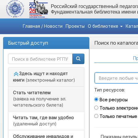
Российский государственный педагоги
Фундаментальная библиотека имени
Главная / Новости
Проекты
О библиотеке
Ката
Быстрый доступ
Поиск по каталог
Пр
Здесь ищут и находят
книги
(электронный каталог)
Тип ресурсов:
Стать читателем
(заявка на получение эл.
Все ресурсы
читательского билета)
Только электрон
Только печатные
Читать там, где вам удобно
(удаленный доступ)
Обслуживание инвалидов и
Показаны резуль