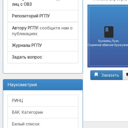
лиц с ОВЗ
Репозиторий РГПУ
Автору РГПУ:
сообщите нам о
публикациях
Бунюэль,Луис.
Журналы РГПУ
Скромное обаяние буржуаз
Задать вопрос
Заказать
Наукометрия
РИНЦ
ВАК. Категории
Белый список