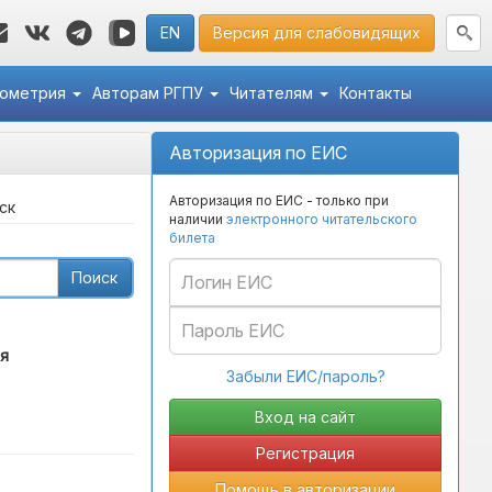
EN
Версия для слабовидящих
кометрия
Авторам РГПУ
Читателям
Контакты
Авторизация по ЕИС
Авторизация по ЕИС - только при
ск
наличии
электронного читательского
билета
Поиск
я
Забыли ЕИС/пароль?
Регистрация
Помощь в авторизации