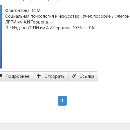
Флегонтова, С. М.
Социальная психология и искусство : Учеб.пособие / Флегонто
ЛГПИ им.А.И.Герцена. —
Л. : Изд-во ЛГПИ им.А.И.Герцена, 1975. — 91с.
Подробнее
Отобрать
Ссылка
(current)
1