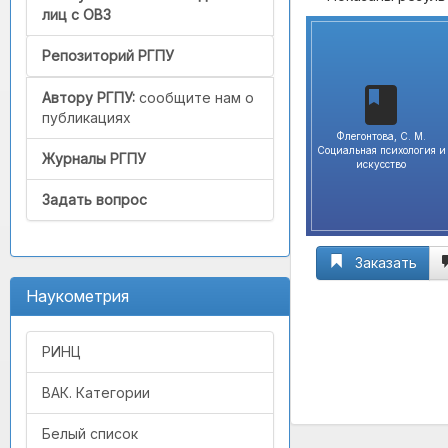
лиц с ОВЗ
Репозиторий РГПУ
Автору РГПУ:
сообщите нам о
публикациях
Флегонтова, С. М.
Социальная психология и
Журналы РГПУ
искусство
Задать вопрос
Заказать
Наукометрия
РИНЦ
ВАК. Категории
Белый список