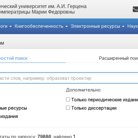
ческий университет им. А.И. Герцена
 императрицы Марии Федоровны
логи
Книгообеспеченность
Электронные ресурсы
Нау
ам
остой поиск
Расширенный пои
Дополнительно:
Только периодические издани
ные ресурсы
Только диссертации
 издания
таты по запросу:
79886
, найдено
1