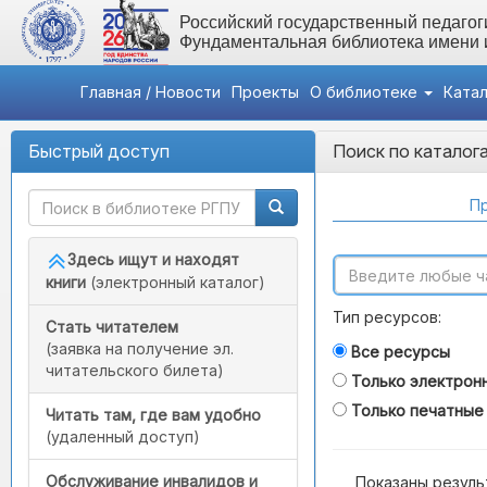
Российский государственный педагоги
Фундаментальная библиотека имени
Главная / Новости
Проекты
О библиотеке
Ката
Быстрый доступ
Поиск по каталог
Пр
Здесь ищут и находят
книги
(электронный каталог)
Тип ресурсов:
Стать читателем
(заявка на получение эл.
Все ресурсы
читательского билета)
Только электрон
Только печатные
Читать там, где вам удобно
(удаленный доступ)
Обслуживание инвалидов и
Показаны резуль