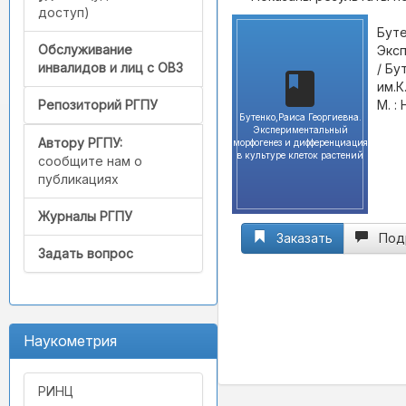
доступ)
Буте
Обслуживание
Эксп
инвалидов и лиц с ОВЗ
/ Бу
им.К
М. :
Репозиторий РГПУ
Бутенко,Раиса Георгиевна.
Экспериментальный
Автору РГПУ:
морфогенез и дифференциация
в культуре клеток растений
сообщите нам о
публикациях
Журналы РГПУ
Заказать
Под
Задать вопрос
Наукометрия
РИНЦ