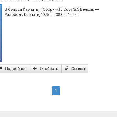
В боях за Карпаты : [Сборник] / Сост.:Б.С.Венков. —
Ужгород : Карпати, 1975. — 383с. : 12л.ил.
Подробнее
Отобрать
Ссылка
(current)
1