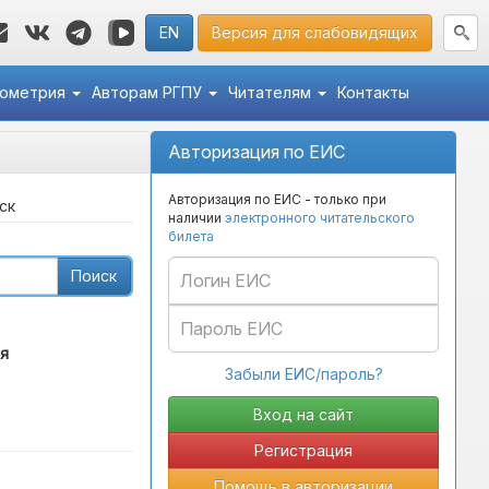
EN
Версия для слабовидящих
кометрия
Авторам РГПУ
Читателям
Контакты
Авторизация по ЕИС
Авторизация по ЕИС - только при
ск
наличии
электронного читательского
билета
Поиск
я
Забыли ЕИС/пароль?
Регистрация
Помощь в авторизации