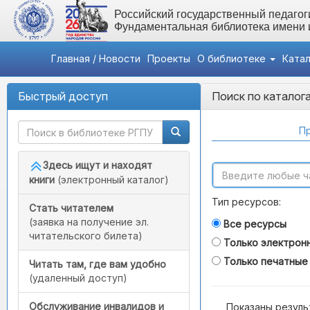
Российский государственный педагоги
Фундаментальная библиотека имени
Главная / Новости
Проекты
О библиотеке
Ката
Быстрый доступ
Поиск по каталог
Пр
Здесь ищут и находят
книги
(электронный каталог)
Тип ресурсов:
Стать читателем
(заявка на получение эл.
Все ресурсы
читательского билета)
Только электрон
Только печатные
Читать там, где вам удобно
(удаленный доступ)
Обслуживание инвалидов и
Показаны резуль