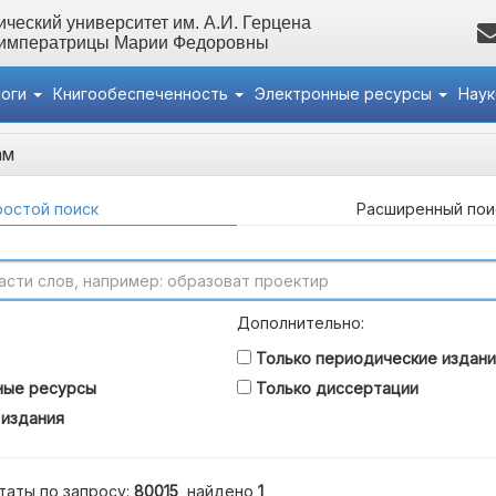
ческий университет им. А.И. Герцена
 императрицы Марии Федоровны
логи
Книгообеспеченность
Электронные ресурсы
Нау
ам
остой поиск
Расширенный пои
Дополнительно:
Только периодические издани
ные ресурсы
Только диссертации
 издания
таты по запросу:
80015
, найдено
1