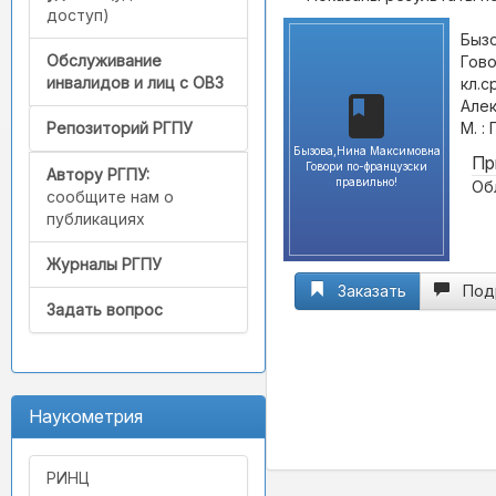
доступ)
Бызо
Обслуживание
Гово
инвалидов и лиц с ОВЗ
кл.с
Але
М. :
Репозиторий РГПУ
Бызова,Нина Максимовна
Пр
Говори по-французски
Автору РГПУ:
правильно!
Обл
сообщите нам о
публикациях
Журналы РГПУ
Заказать
Под
Задать вопрос
Наукометрия
РИНЦ