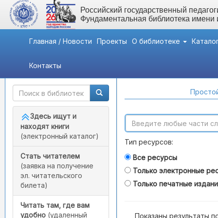
Российский государственный педагоги
Фундаментальная библиотека имени
Главная / Новости
Проекты
О библиотеке
Катало
Контакты
Быстрый доступ
Поиск по каталогам
Простой
Здесь ищут и
находят книги
(электронный каталог)
Тип ресурсов:
Стать читателем
Все ресурсы
(заявка на получение
Только электронные ре
эл. читательского
Только печатные издан
билета)
Читать там, где вам
удобно
(удаленный
Показаны результаты п