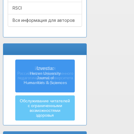
RSCI
Вся информация для авторов
Izvestia:
Herzen University
Journal of
Humanities & Sciences
Обслуживание читателей
с ограниченными
возможностями
здоровья