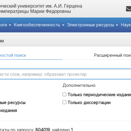
ческий университет им. А.И. Герцена
 императрицы Марии Федоровны
логи
Книгообеспеченность
Электронные ресурсы
Нау
ам
остой поиск
Расширенный пои
Дополнительно:
Только периодические издани
ные ресурсы
Только диссертации
 издания
таты по запросу:
804019
, найдено
1