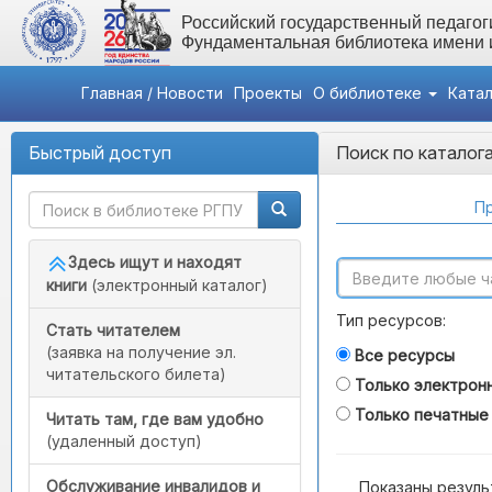
Российский государственный педагоги
Фундаментальная библиотека имени
Главная / Новости
Проекты
О библиотеке
Ката
Быстрый доступ
Поиск по каталог
Пр
Здесь ищут и находят
книги
(электронный каталог)
Тип ресурсов:
Стать читателем
(заявка на получение эл.
Все ресурсы
читательского билета)
Только электрон
Только печатные
Читать там, где вам удобно
(удаленный доступ)
Обслуживание инвалидов и
Показаны резуль