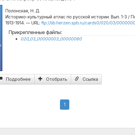
Полонская, Н. Д.
Историко-культурный атлас по русской истории. Вып. 1-3 / По
1913-1914. — URL:
ftp://lib.herzen.spb.ru/cards0/020/03/000000
Прикрепленные файлы:
020_03_00000003_00000060
с
Подробнее
Отобрать
Ссылка
(current)
1