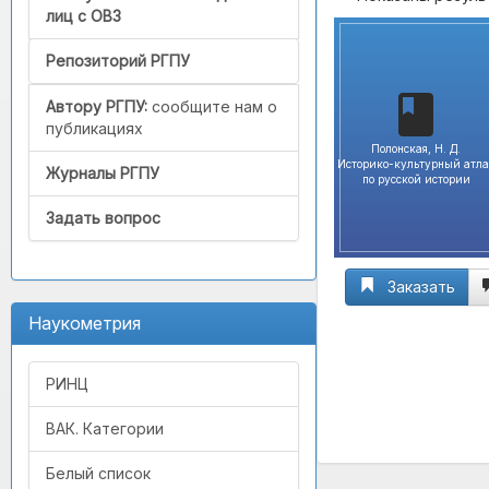
лиц с ОВЗ
Репозиторий РГПУ
Автору РГПУ:
сообщите нам о
публикациях
Полонская, Н. Д.
Историко-культурный атла
Журналы РГПУ
по русской истории
Задать вопрос
Заказать
Наукометрия
РИНЦ
ВАК. Категории
Белый список