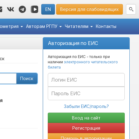
EN
Версия для слабовидящих
кометрия
Авторам РГПУ
Читателям
Контакты
Авторизация по ЕИС
Авторизация по ЕИС - только при
ск
наличии
электронного читательского
билета
Поиск
я
Забыли ЕИС/пароль?
Регистрация
Помощь в авторизации