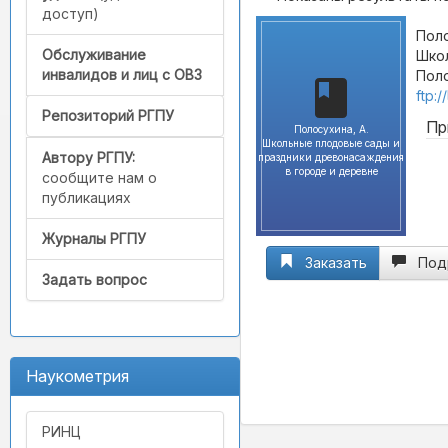
доступ)
Поло
Обслуживание
Школ
инвалидов и лиц с ОВЗ
Поло
ftp:
Репозиторий РГПУ
Пр
Полосухина, А.
Школьные плодовые сады и
Автору РГПУ:
праздники древонасаждения
в городе и деревне
сообщите нам о
публикациях
Журналы РГПУ
Заказать
Под
Задать вопрос
Наукометрия
РИНЦ