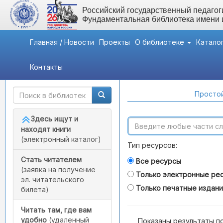
Российский государственный педагоги
Фундаментальная библиотека имени
Главная / Новости
Проекты
О библиотеке
Катало
Контакты
Быстрый доступ
Поиск по каталогам
Простой
Здесь ищут и
находят книги
(электронный каталог)
Тип ресурсов:
Стать читателем
Все ресурсы
(заявка на получение
Только электронные ре
эл. читательского
Только печатные издан
билета)
Читать там, где вам
удобно
(удаленный
Показаны результаты п