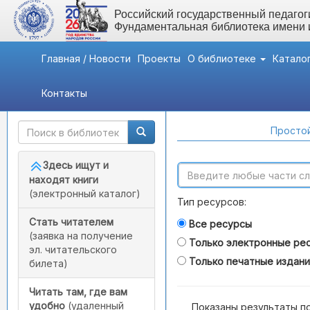
Российский государственный педагоги
Фундаментальная библиотека имени
Главная / Новости
Проекты
О библиотеке
Катало
Контакты
Быстрый доступ
Поиск по каталогам
Простой
Здесь ищут и
находят книги
(электронный каталог)
Тип ресурсов:
Стать читателем
Все ресурсы
(заявка на получение
Только электронные ре
эл. читательского
Только печатные издан
билета)
Читать там, где вам
удобно
(удаленный
Показаны результаты п