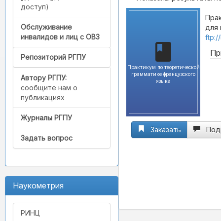
доступ)
Прак
Обслуживание
для 
инвалидов и лиц с ОВЗ
ftp:
Пр
Репозиторий РГПУ
Практикум по теоретической
грамматике французского
Автору РГПУ:
языка
сообщите нам о
публикациях
Журналы РГПУ
Заказать
Под
Задать вопрос
Наукометрия
РИНЦ