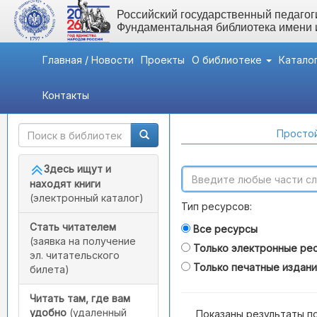
Российский государственный педагоги
Фундаментальная библиотека имени
Главная / Новости
Проекты
О библиотеке
Катало
Контакты
Быстрый доступ
Поиск по каталогам
Простой
Здесь ищут и
находят книги
(электронный каталог)
Тип ресурсов:
Стать читателем
Все ресурсы
(заявка на получение
Только электронные ре
эл. читательского
Только печатные издан
билета)
Читать там, где вам
удобно
(удаленный
Показаны результаты п