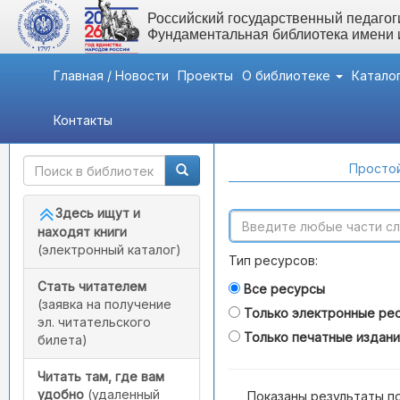
Российский государственный педагоги
Фундаментальная библиотека имени
Главная / Новости
Проекты
О библиотеке
Катало
Контакты
Быстрый доступ
Поиск по каталогам
Простой
Здесь ищут и
находят книги
(электронный каталог)
Тип ресурсов:
Стать читателем
Все ресурсы
(заявка на получение
Только электронные ре
эл. читательского
Только печатные издан
билета)
Читать там, где вам
удобно
(удаленный
Показаны результаты п