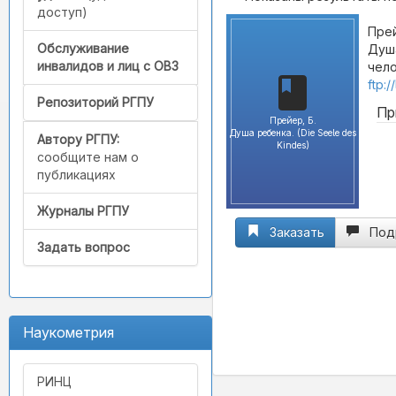
доступ)
Прей
Обслуживание
Душа
инвалидов и лиц с ОВЗ
чело
ftp:
Репозиторий РГПУ
Пр
Прейер, Б.
Душа ребенка. (Die Seele des
Автору РГПУ:
Kindes)
сообщите нам о
публикациях
Журналы РГПУ
Заказать
Под
Задать вопрос
Наукометрия
РИНЦ