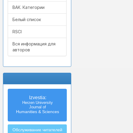
ВАК. Категории
Белый список
RSCI
Вся информация для
авторов
Izvestia:
Herzen University
Journal of
Humanities & Sciences
Обслуживание читателей