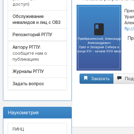
доступ)
Пре
Обслуживание
Урал
инвалидов и лиц с ОВЗ
Алек
ftp:
Репозиторий РГПУ
Пр
Преображенский, Александр
Александрович
Автору РГПУ:
Урал и Западная Сибирь в
конце XVI - начале XVIII века
сообщите нам о
публикациях
Журналы РГПУ
Заказать
Под
Задать вопрос
Наукометрия
РИНЦ