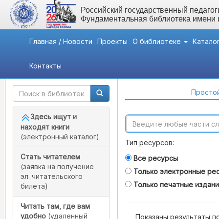
Российский государственный педагоги
Фундаментальная библиотека имени
Главная / Новости
Проекты
О библиотеке
Катало
Контакты
Быстрый доступ
Поиск по каталогам
Простой
Здесь ищут и
находят книги
(электронный каталог)
Тип ресурсов:
Стать читателем
Все ресурсы
(заявка на получение
Только электронные ре
эл. читательского
Только печатные издан
билета)
Читать там, где вам
удобно
(удаленный
Показаны результаты п