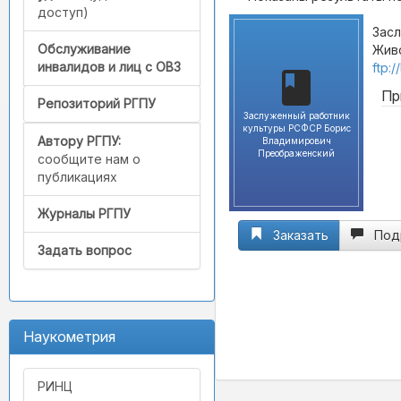
доступ)
Зас
Обслуживание
Живо
инвалидов и лиц с ОВЗ
ftp:
Пр
Репозиторий РГПУ
Заслуженный работник
культуры РСФСР Борис
Автору РГПУ:
Владимирович
Преображенский
сообщите нам о
публикациях
Журналы РГПУ
Заказать
Под
Задать вопрос
Наукометрия
РИНЦ