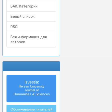
ВАК. Категории
Белый список
RSCI
Вся информация для
авторов
Izvestia:
Herzen University
Journal of
Humanities & Sciences
Обслуживание читателей