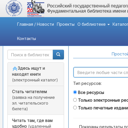
Российский государственный педагоги
Фундаментальная библиотека имени
Главная / Новости
Проекты
О библиотеке
Катало
Контакты
Быстрый доступ
Поиск по каталогам
Простой
Здесь ищут и
находят книги
(электронный каталог)
Тип ресурсов:
Стать читателем
Все ресурсы
(заявка на получение
Только электронные ре
эл. читательского
Только печатные издан
билета)
Читать там, где вам
удобно
(удаленный
Показаны результаты п