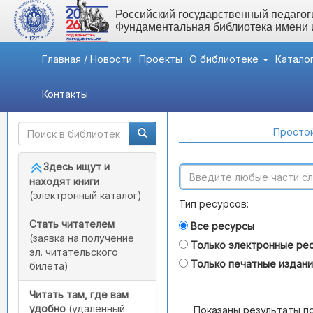
Российский государственный педагоги
Фундаментальная библиотека имени
Главная / Новости
Проекты
О библиотеке
Катало
Контакты
Быстрый доступ
Поиск по каталогам
Простой
Здесь ищут и
находят книги
(электронный каталог)
Тип ресурсов:
Стать читателем
Все ресурсы
(заявка на получение
Только электронные ре
эл. читательского
Только печатные издан
билета)
Читать там, где вам
удобно
(удаленный
Показаны результаты п