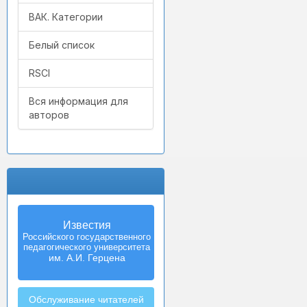
ВАК. Категории
Белый список
RSCI
Вся информация для
авторов
Известия
Izvestia:
Российского государственного
Herzen University
педагогического университета
Journal of
Humanities & Sciences
им. А.И. Герцена
Обслуживание читателей