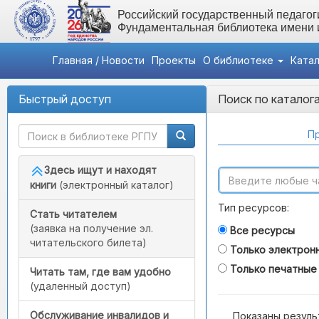
Российский государственный педагоги
Фундаментальная библиотека имени
Главная / Новости
Проекты
О библиотеке
Ката
Быстрый доступ
Поиск по каталог
Пр
Здесь ищут и находят
книги
(электронный каталог)
Тип ресурсов:
Стать читателем
(заявка на получение эл.
Все ресурсы
читательского билета)
Только электрон
Только печатные
Читать там, где вам удобно
(удаленный доступ)
Обслуживание инвалидов и
Показаны резуль