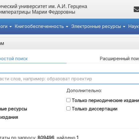
ческий университет им. А.И. Герцена
 императрицы Марии Федоровны
логи
Книгообеспеченность
Электронные ресурсы
Нау
ам
остой поиск
Расширенный пои
Дополнительно:
Только периодические издани
ные ресурсы
Только диссертации
 издания
таты по запросу:
809496
, найдено
1