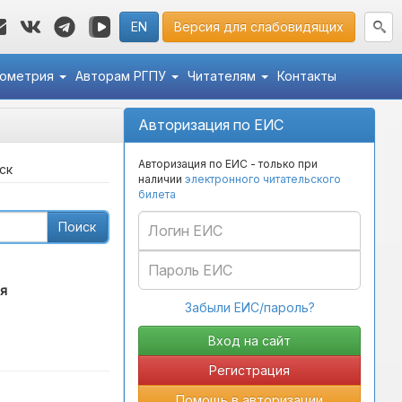
EN
Версия для слабовидящих
кометрия
Авторам РГПУ
Читателям
Контакты
Авторизация по ЕИС
Авторизация по ЕИС - только при
ск
наличии
электронного читательского
билета
Поиск
я
Забыли ЕИС/пароль?
Регистрация
Помощь в авторизации