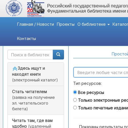
Российский государственный педагоги
Фундаментальная библиотека имени
Главная / Новости
Проекты
О библиотеке
Катало
Контакты
Быстрый доступ
Поиск по каталогам
Простой
Здесь ищут и
находят книги
(электронный каталог)
Тип ресурсов:
Стать читателем
Все ресурсы
(заявка на получение
Только электронные ре
эл. читательского
Только печатные издан
билета)
Читать там, где вам
удобно
(удаленный
Показаны результаты п