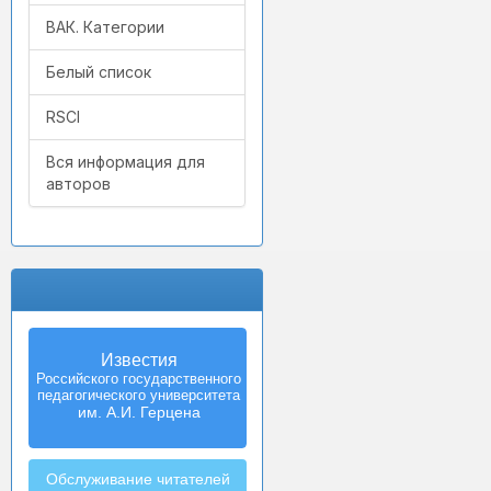
ВАК. Категории
Белый список
RSCI
Вся информация для
авторов
Известия
Izvestia:
Российского государственного
Herzen University
педагогического университета
Journal of
Humanities & Sciences
им. А.И. Герцена
Обслуживание читателей