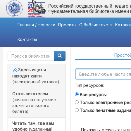
Российский государственный педагоги
Фундаментальная библиотека имени
Главная / Новости
Проекты
О библиотеке
Катало
Контакты
Быстрый доступ
Поиск по каталогам
Простой
Здесь ищут и
находят книги
(электронный каталог)
Тип ресурсов:
Стать читателем
Все ресурсы
(заявка на получение
Только электронные ре
эл. читательского
Только печатные издан
билета)
Читать там, где вам
удобно
(удаленный
Показаны результаты п