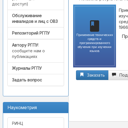
доступ)
Прим
Обслуживание
изуч
инвалидов и лиц с ОВЗ
сред
1966
Репозиторий РГПУ
Применение технических
Пр
средств и
программированного
Автору РГПУ:
обучения при изучении
сообщите нам о
языков
публикациях
Журналы РГПУ
Заказать
Под
Задать вопрос
Наукометрия
РИНЦ