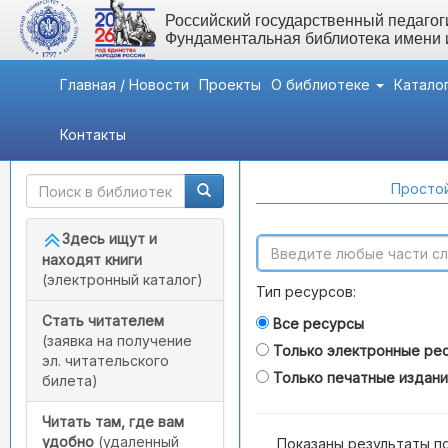
Российский государственный педагоги
Фундаментальная библиотека имени
Главная / Новости
Проекты
О библиотеке
Катало
Контакты
Быстрый доступ
Поиск по каталогам
Простой
Здесь ищут и
находят книги
(электронный каталог)
Тип ресурсов:
Стать читателем
Все ресурсы
(заявка на получение
Только электронные ре
эл. читательского
Только печатные издан
билета)
Читать там, где вам
удобно
(удаленный
Показаны результаты п