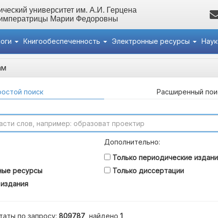
ческий университет им. А.И. Герцена
 императрицы Марии Федоровны
логи
Книгообеспеченность
Электронные ресурсы
Нау
ам
остой поиск
Расширенный пои
Дополнительно:
Только периодические издани
ные ресурсы
Только диссертации
 издания
таты по запросу:
809787
, найдено
1