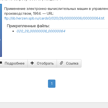
Применение электронно-вычислительных машин в управлен
производством, 1964. — URL:
ftp://lib.herzen.spb.ru/cards0/020/29/00000006/00000064.tif
.
Прикрепленные файлы:
020_29_00000006_00000064
м
Подробнее
Отобрать
Ссылка
(current)
1