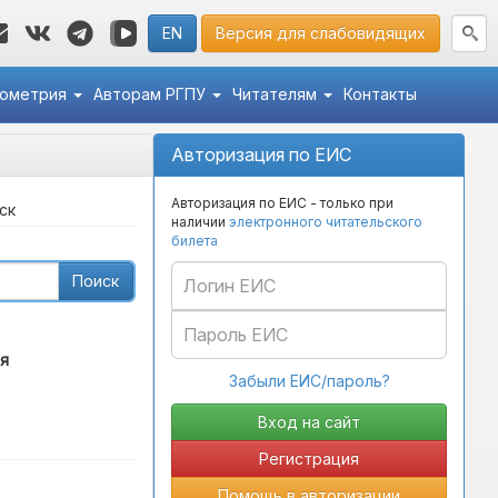
EN
Версия для слабовидящих
кометрия
Авторам РГПУ
Читателям
Контакты
Авторизация по ЕИС
Авторизация по ЕИС - только при
ск
наличии
электронного читательского
билета
Поиск
я
Забыли ЕИС/пароль?
Регистрация
Помощь в авторизации