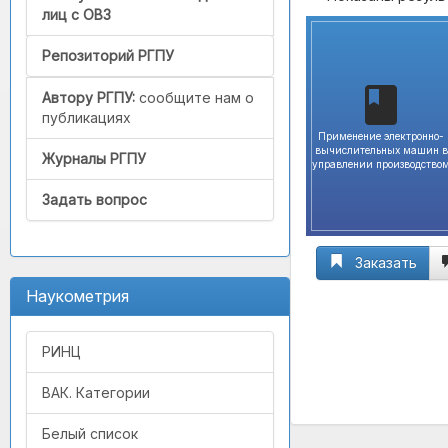
лиц с ОВЗ
Репозиторий РГПУ
Автору РГПУ:
сообщите нам о
публикациях
Применение электронно-
вычислительных машин в
Журналы РГПУ
управлении производство
Задать вопрос
Заказать
Наукометрия
РИНЦ
ВАК. Категории
Белый список