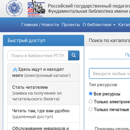
Российский государственный педагоги
Фундаментальная библиотека имени
Главная / Новости
Проекты
О библиотеке
Ката
Быстрый доступ
Поиск по каталог
Пр
Здесь ищут и находят
книги
(электронный каталог)
Тип ресурсов:
Стать читателем
(заявка на получение эл.
Все ресурсы
читательского билета)
Только электрон
Только печатные
Читать там, где вам удобно
(удаленный доступ)
Обслуживание инвалидов и
Показаны резуль