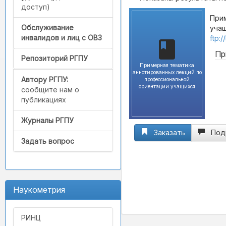
доступ)
При
Обслуживание
учащ
инвалидов и лиц с ОВЗ
ftp:
Пр
Репозиторий РГПУ
Примерная тематика
аннотированных лекций по
Автору РГПУ:
профессиональной
ориентации учащихся
сообщите нам о
публикациях
Журналы РГПУ
Заказать
Под
Задать вопрос
Наукометрия
РИНЦ