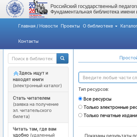
Российский государственный педагоги
Фундаментальная библиотека имени
Главная / Новости
Проекты
О библиотеке
Катало
Контакты
Быстрый доступ
Поиск по каталогам
Простой
Здесь ищут и
находят книги
(электронный каталог)
Тип ресурсов:
Стать читателем
Все ресурсы
(заявка на получение
Только электронные ре
эл. читательского
Только печатные издан
билета)
Читать там, где вам
удобно
(удаленный
Показаны результаты п