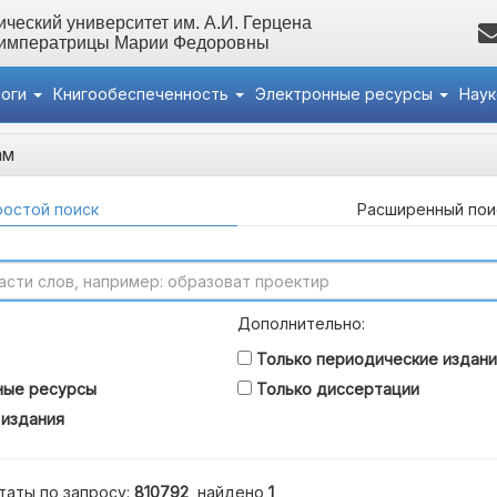
ческий университет им. А.И. Герцена
 императрицы Марии Федоровны
логи
Книгообеспеченность
Электронные ресурсы
Нау
ам
остой поиск
Расширенный пои
Дополнительно:
Только периодические издани
ные ресурсы
Только диссертации
 издания
таты по запросу:
810792
, найдено
1