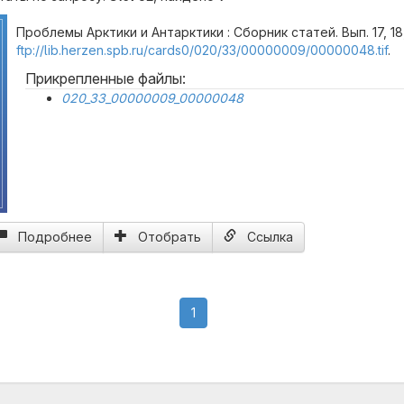
Проблемы Арктики и Антарктики : Сборник статей. Вып. 17, 18,
ftp://lib.herzen.spb.ru/cards0/020/33/00000009/00000048.tif
.
Прикрепленные файлы:
020_33_00000009_00000048
Подробнее
Отобрать
Ссылка
(current)
1