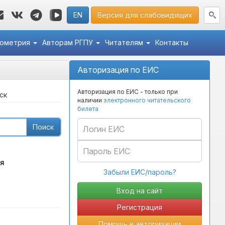
EN
Версия для слабовидящих
кометрия
Авторам РГПУ
Читателям
Контакты
Авторизация по ЕИС
Авторизация по ЕИС - только при
ск
наличии
электронного читательского
билета
Поиск
я
Забыли ЕИС/пароль?
Регистрация
Помощь в авторизации