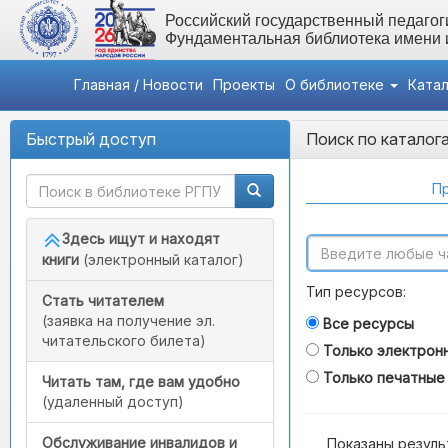
Российский государственный педагоги
Фундаментальная библиотека имени
Главная / Новости
Проекты
О библиотеке
Ката
Быстрый доступ
Поиск по каталог
Пр
Здесь ищут и находят
книги
(электронный каталог)
Тип ресурсов:
Стать читателем
(заявка на получение эл.
Все ресурсы
читательского билета)
Только электрон
Только печатные
Читать там, где вам удобно
(удаленный доступ)
Обслуживание инвалидов и
Показаны резуль