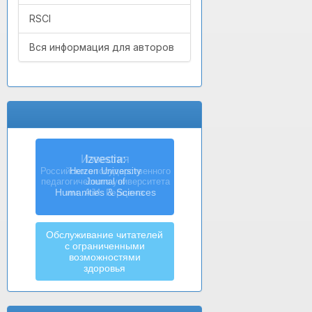
RSCI
Вся информация для авторов
Izvestia:
Herzen University
Journal of
Humanities & Sciences
Обслуживание читателей
с ограниченными
возможностями
здоровья