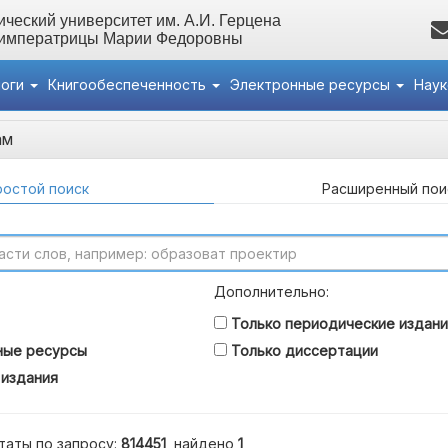
ческий университет им. А.И. Герцена
 императрицы Марии Федоровны
логи
Книгообеспеченность
Электронные ресурсы
Нау
ам
остой поиск
Расширенный пои
Дополнительно:
Только периодические издани
ные ресурсы
Только диссертации
 издания
таты по запросу:
814451
, найдено
1