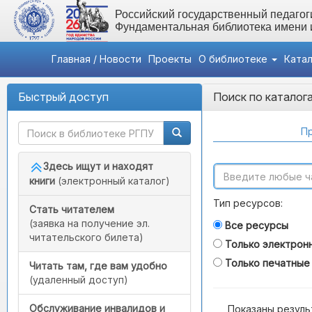
Российский государственный педагоги
Фундаментальная библиотека имени
Главная / Новости
Проекты
О библиотеке
Ката
Быстрый доступ
Поиск по каталог
Пр
Здесь ищут и находят
книги
(электронный каталог)
Тип ресурсов:
Стать читателем
(заявка на получение эл.
Все ресурсы
читательского билета)
Только электрон
Только печатные
Читать там, где вам удобно
(удаленный доступ)
Обслуживание инвалидов и
Показаны резуль