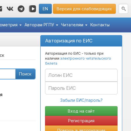
EN
Версия для слабовидящих
кометрия
Авторам РГПУ
Читателям
Контакты
Авторизация по ЕИС
Авторизация по ЕИС - только при
ск
наличии
электронного читательского
билета
Поиск
я
Забыли ЕИС/пароль?
Регистрация
Помощь в авторизации