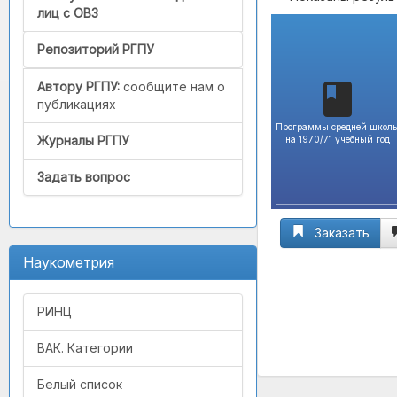
лиц с ОВЗ
Репозиторий РГПУ
Автору РГПУ:
сообщите нам о
публикациях
Программы средней школ
Журналы РГПУ
на 1970/71 учебный год
Задать вопрос
Заказать
Наукометрия
РИНЦ
ВАК. Категории
Белый список