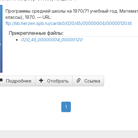
Программы средней школы на 1970/71 учебный год. Математ
классы), 1970. — URL:
ftp://lib.herzen.spb.ru/cards0/020/45/00000004/00000120.tif
.
Прикрепленные файлы:
020_45_00000004_00000120
ы
Подробнее
Отобрать
Ссылка
(current)
1