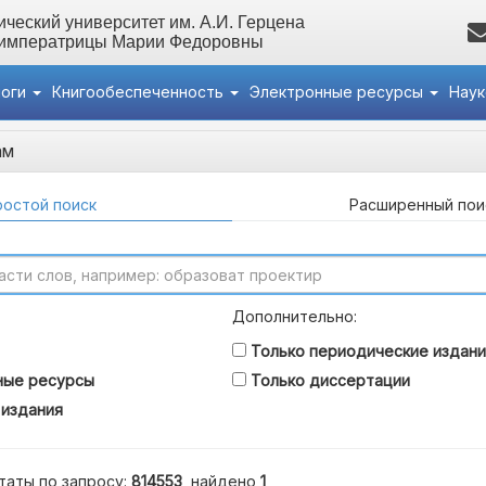
ческий университет им. А.И. Герцена
 императрицы Марии Федоровны
логи
Книгообеспеченность
Электронные ресурсы
Нау
ам
остой поиск
Расширенный пои
Дополнительно:
Только периодические издани
ные ресурсы
Только диссертации
 издания
таты по запросу:
814553
, найдено
1