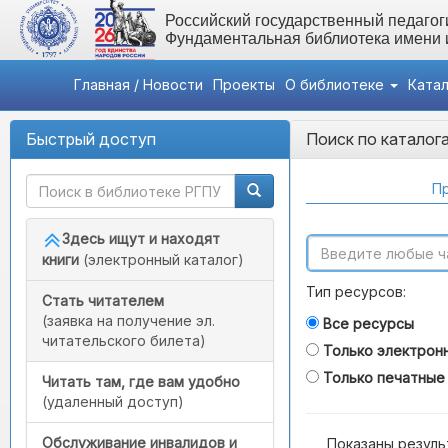
Российский государственный педагоги
Фундаментальная библиотека имени
Главная / Новости
Проекты
О библиотеке
Ката
Быстрый доступ
Поиск по каталог
Пр
Здесь ищут и находят
книги
(электронный каталог)
Тип ресурсов:
Стать читателем
(заявка на получение эл.
Все ресурсы
читательского билета)
Только электрон
Только печатные
Читать там, где вам удобно
(удаленный доступ)
Обслуживание инвалидов и
Показаны резуль