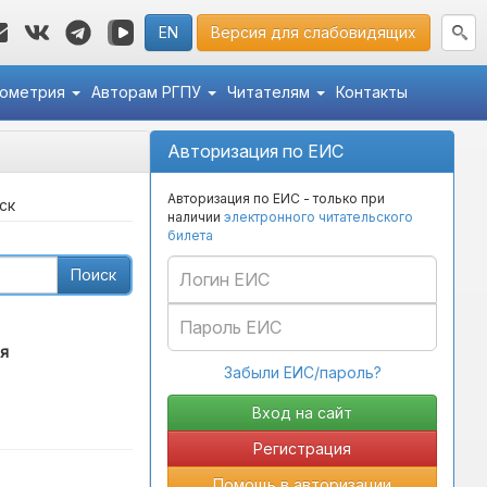
EN
Версия для слабовидящих
кометрия
Авторам РГПУ
Читателям
Контакты
Авторизация по ЕИС
Авторизация по ЕИС - только при
ск
наличии
электронного читательского
билета
Поиск
я
Забыли ЕИС/пароль?
Регистрация
Помощь в авторизации