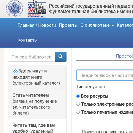
Российский государственный педагоги
Фундаментальная библиотека имени
Главная / Новости
Проекты
О библиотеке
Катало
Контакты
Быстрый доступ
Поиск по каталогам
Простой
Здесь ищут и
находят книги
(электронный каталог)
Тип ресурсов:
Стать читателем
Все ресурсы
(заявка на получение
Только электронные ре
эл. читательского
Только печатные издан
билета)
Читать там, где вам
удобно
(удаленный
Показаны результаты п