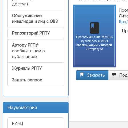
доступ)
Прог
Обслуживание
Лите
инвалидов и лиц с ОВЗ
ftp:
Пр
Репозиторий РГПУ
Программы очно-заочных
курсов повышения
Автору РГПУ:
квалификации учителей.
Литература
сообщите нам о
публикациях
Журналы РГПУ
Заказать
Под
Задать вопрос
Наукометрия
РИНЦ