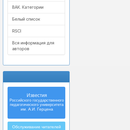
ВАК. Категории
Белый список
RSCI
Вся информация для
авторов
Известия
Izvestia:
Российского государственного
Herzen University
педагогического университета
Journal of
Humanities & Sciences
им. А.И. Герцена
Обслуживание читателей