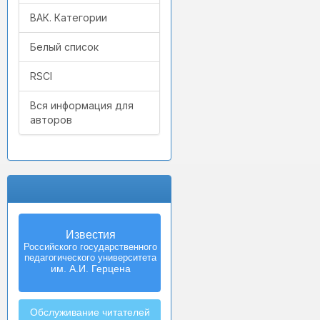
ВАК. Категории
Белый список
RSCI
Вся информация для
авторов
Известия
Izvestia:
Российского государственного
Herzen University
педагогического университета
Journal of
Humanities & Sciences
им. А.И. Герцена
Обслуживание читателей