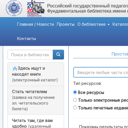
Российский государственный педагоги
Фундаментальная библиотека имени
Главная / Новости
Проекты
О библиотеке
Катало
Контакты
Быстрый доступ
Поиск по каталогам
Простой
Здесь ищут и
находят книги
(электронный каталог)
Тип ресурсов:
Стать читателем
Все ресурсы
(заявка на получение
Только электронные ре
эл. читательского
Только печатные издан
билета)
Читать там, где вам
удобно
(удаленный
Показаны результаты п