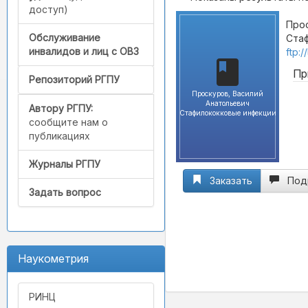
доступ)
Прос
Обслуживание
Стаф
инвалидов и лиц с ОВЗ
ftp:
Пр
Репозиторий РГПУ
Проскуров, Василий
Анатольевич
Автору РГПУ:
Стафилококковые инфекции
сообщите нам о
публикациях
Журналы РГПУ
Заказать
Под
Задать вопрос
Наукометрия
РИНЦ