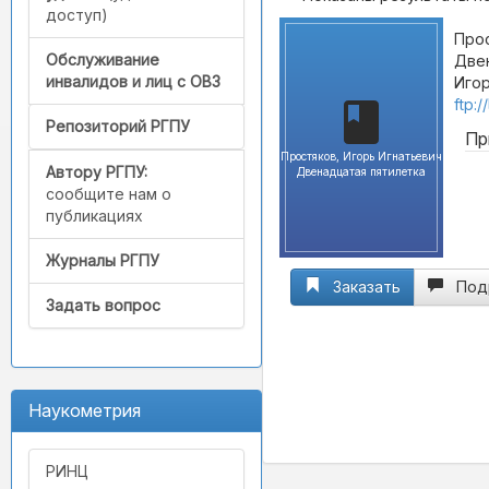
доступ)
Прос
Обслуживание
Двен
инвалидов и лиц с ОВЗ
Игор
ftp:
Репозиторий РГПУ
Пр
Простяков, Игорь Игнатьевич
Автору РГПУ:
Двенадцатая пятилетка
сообщите нам о
публикациях
Журналы РГПУ
Заказать
Под
Задать вопрос
Наукометрия
РИНЦ