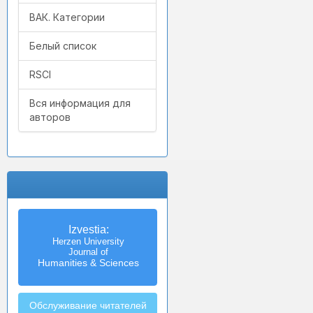
ВАК. Категории
Белый список
RSCI
Вся информация для
авторов
Izvestia:
Herzen University
Journal of
Humanities & Sciences
Обслуживание читателей