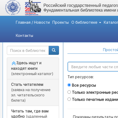
Российский государственный педагоги
Фундаментальная библиотека имени
Главная / Новости
Проекты
О библиотеке
Катало
Контакты
Быстрый доступ
Поиск по каталогам
Простой
Здесь ищут и
находят книги
(электронный каталог)
Тип ресурсов:
Стать читателем
Все ресурсы
(заявка на получение
Только электронные ре
эл. читательского
Только печатные издан
билета)
Читать там, где вам
удобно
(удаленный
Показаны результаты п