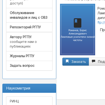
доступ)
Рома
Обслуживание
Ламп
инвалидов и лиц с ОВЗ
дипл
ftp:
Репозиторий РГПУ
Пр
Романов, Борис
Александрович
Автору РГПУ:
Ламповые усилители низкой
частоты
сообщите нам о
публикациях
Журналы РГПУ
Заказать
Под
Задать вопрос
Наукометрия
РИНЦ