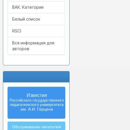
ВАК. Категории
Белый список
RSCI
Вся информация для
авторов
Известия
Izvestia:
Российского государственного
Herzen University
педагогического университета
Journal of
Humanities & Sciences
им. А.И. Герцена
Обслуживание читателей