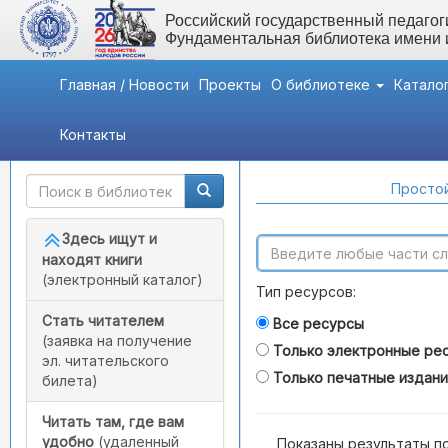
Российский государственный педагоги
Фундаментальная библиотека имени
Главная / Новости
Проекты
О библиотеке
Катало
Контакты
Быстрый доступ
Поиск по каталогам
Простой
Здесь ищут и
находят книги
(электронный каталог)
Тип ресурсов:
Стать читателем
Все ресурсы
(заявка на получение
Только электронные ре
эл. читательского
Только печатные издан
билета)
Читать там, где вам
удобно
(удаленный
Показаны результаты п