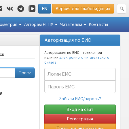
EN
Версия для слабовидящих
кометрия
Авторам РГПУ
Читателям
Контакты
Авторизация по ЕИС
Авторизация по ЕИС - только при
ск
наличии
электронного читательского
билета
Поиск
я
Забыли ЕИС/пароль?
Регистрация
Помощь в авторизации