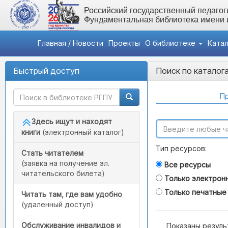
Российский государственный педагоги
Фундаментальная библиотека имени
Главная / Новости
Проекты
О библиотеке
Ката
Быстрый доступ
Поиск по каталог
Пр
Здесь ищут и находят
книги
(электронный каталог)
Тип ресурсов:
Стать читателем
(заявка на получение эл.
Все ресурсы
читательского билета)
Только электрон
Только печатные
Читать там, где вам удобно
(удаленный доступ)
Обслуживание инвалидов и
Показаны резуль