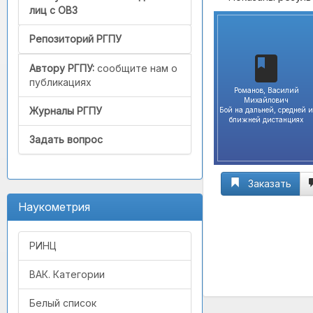
лиц с ОВЗ
Репозиторий РГПУ
Автору РГПУ:
сообщите нам о
публикациях
Романов, Василий
Михайлович
Журналы РГПУ
Бой на дальней, средней и
ближней дистанциях
Задать вопрос
Заказать
Наукометрия
РИНЦ
ВАК. Категории
Белый список