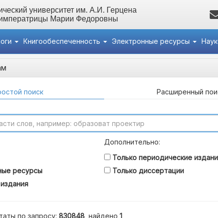
ческий университет им. А.И. Герцена
 императрицы Марии Федоровны
логи
Книгообеспеченность
Электронные ресурсы
Нау
ам
остой поиск
Расширенный пои
Дополнительно:
Только периодические издани
ные ресурсы
Только диссертации
 издания
таты по запросу:
830848
, найдено
1