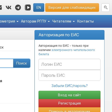
EN
Версия для слабовидящих
кометрия
Авторам РГПУ
Читателям
Контакты
Авторизация по ЕИС
Авторизация по ЕИС - только при
ск
наличии
электронного читательского
билета
Поиск
я
Забыли ЕИС/пароль?
Регистрация
Помощь в авторизации