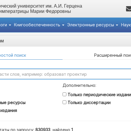
ческий университет им. А.И. Герцена
 императрицы Марии Федоровны
логи
Книгообеспеченность
Электронные ресурсы
Нау
ам
остой поиск
Расширенный пои
Дополнительно:
Только периодические издани
ные ресурсы
Только диссертации
 издания
таты по запросу:
830933
, найдено
1