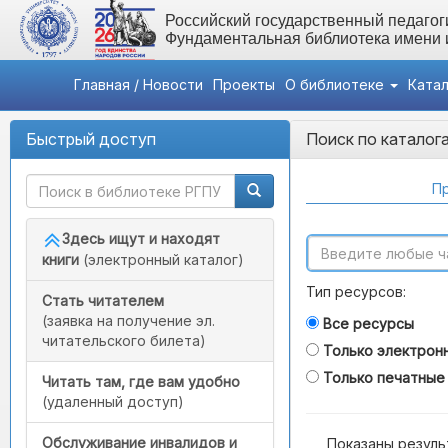
Российский государственный педагоги
Фундаментальная библиотека имени
Главная / Новости
Проекты
О библиотеке
Ката
Быстрый доступ
Поиск по каталог
Пр
Здесь ищут и находят
книги
(электронный каталог)
Тип ресурсов:
Стать читателем
(заявка на получение эл.
Все ресурсы
читательского билета)
Только электрон
Только печатные
Читать там, где вам удобно
(удаленный доступ)
Обслуживание инвалидов и
Показаны резуль