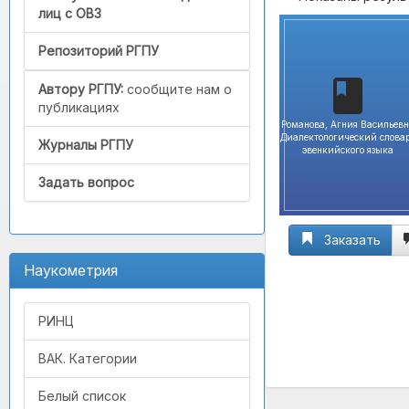
лиц с ОВЗ
Репозиторий РГПУ
Автору РГПУ:
сообщите нам о
публикациях
Романова, Агния Васильев
Диалектологический слова
Журналы РГПУ
эвенкийского языка
Задать вопрос
Заказать
Наукометрия
РИНЦ
ВАК. Категории
Белый список